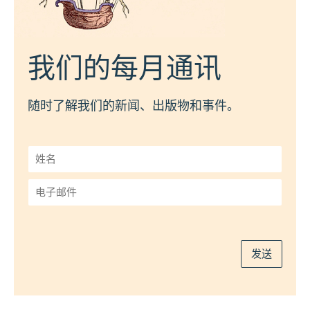
我们的每月通讯
随时了解我们的新闻、出版物和事件。
姓
名
*
电
子
邮
件
*
发送