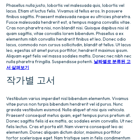
Phasellus nulla justo, lobortis vel malesuada quis, lobortis vel
lacus. Etiam ut luctus felis. Vivamus id tellus eros. In posuere
finibus sagittis. Praesent malesuada neque eu ultricies pharetra.
Fusce malesuada hendrerit est, a tempus magna convallis vitae.
Cras non pharetra nisi, non blandit nisi. Quisque dapibus nisi id
quam sagittis, vitae convallis lorem bibendum. Phasellus a ex
elementum nibh convallis hendrerit finibus et leo. Donec odio
lacus, commodo non cursus sollicitudin, blandit at tellus. Ut lacus
leo, egestas sit amet purus porttitor, hendrerit maximus ipsum.
Aliquam eget felis vel massa sodales mattis. Donec nec nibh nec
nulla pharetra fringilla. Suspendisse potenti.
날짜별로 분류된 고
서 살펴보기
작가별 고서
Vestibulum varius imperdiet nisl bibendum elementum. Vivamus
vitae purus non turpis bibendum hendrerit vel id purus. Nunc
gravida vestibulum euismod. Nulla aliquet at nisi quis vehicula.
Praesent consequat metus quam, eget tempus purus pretium at.
Donec sagittis felis id ex mattis, ac sodales enim convallis. Ut nec
felis lectus. Cras et porta elit. Nam viverra consequat leo ac
elementum. Donec aliquam dictum dolor, maximus porttitor
tortor scelerisque eget. Nam tristique sem in felis condimentum