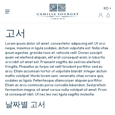
KO
고서
Lorem ipsum dolor sit amet, consectetur adipiscing elit. Ut orci
neque, maximus in ligula sodales, dictum vulputate est. Nulla vitae
ipsum egestas, gravida risus et, vehicula velit. Donec suscipit,
quam vel eleifend aliquam, elit erat consequat enim, in lobortis
orci nibh sit amet est. Praesent sagittis dui sed nisi eleifend
fringilla. Phasellus ac turpis vel velit tincidunt porttitor sed eu
arcu. Etiam accumsan tortor ut vulputate blandit. Integer dictum
mattis volutpat. Morbi lorem sem, venenatis vitae ornare quis,
sodales ac ligula. Pellentesque ullamcorper aliquam porttitor.
Etiam ac arcu commodo purus convallis bibendum. Sed pretium
fermentum magna, sit amet cursus nulla volutpat sit amet. Proin
id consequat nibh. Ut nec leo nec ligula sagittis molestie.
날짜별 고서