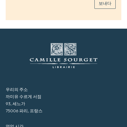
보내다
우리의 주소
까미유 수르게 서점
93, 세느가
75006 파리, 프랑스
영업 시간