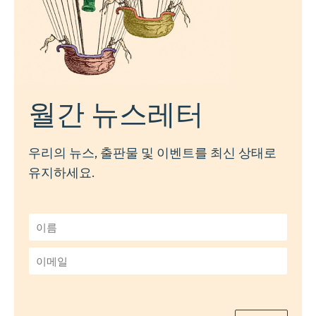
월간 뉴스레터
우리의 뉴스, 출판물 및 이벤트를 최신 상태로
유지하세요.
이
름
*
이
메
일
*