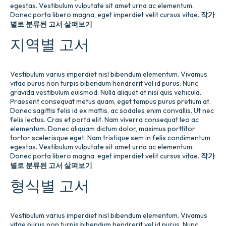
egestas. Vestibulum vulputate sit amet urna ac elementum.
Donec porta libero magna, eget imperdiet velit cursus vitae.
작가
별로 분류된 고서 살펴보기
지역별 고서
Vestibulum varius imperdiet nisl bibendum elementum. Vivamus
vitae purus non turpis bibendum hendrerit vel id purus. Nunc
gravida vestibulum euismod. Nulla aliquet at nisi quis vehicula.
Praesent consequat metus quam, eget tempus purus pretium at.
Donec sagittis felis id ex mattis, ac sodales enim convallis. Ut nec
felis lectus. Cras et porta elit. Nam viverra consequat leo ac
elementum. Donec aliquam dictum dolor, maximus porttitor
tortor scelerisque eget. Nam tristique sem in felis condimentum
egestas. Vestibulum vulputate sit amet urna ac elementum.
Donec porta libero magna, eget imperdiet velit cursus vitae.
작가
별로 분류된 고서 살펴보기
형식별 고서
Vestibulum varius imperdiet nisl bibendum elementum. Vivamus
vitae purus non turpis bibendum hendrerit vel id purus. Nunc