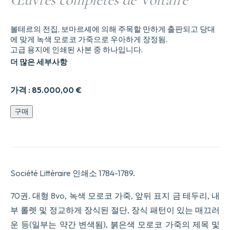
볼테르의 전집, 보마르셰에 의해 주목할 만하게 출판되고 당대
에 맞게 녹색 모로코 가죽으로 우아하게 장정됨.
고급 용지에 인쇄된 사본 중 하나입니다.
더 많은 세부사항
가격 :
85.000,00
€
완
구매
전
한
작
품
수
량
Société Littéraire 인쇄소 1784-1789.
70권. 대형 8vo, 녹색 모로코 가죽, 앞뒤 표지 금 테두리, 내
부 롤렛 및 정교하게 장식된 절단, 장식 패턴이 있는 매끄러
운 등(일부는 약간 변색됨), 붉은색 모로코 가죽의 제목 및