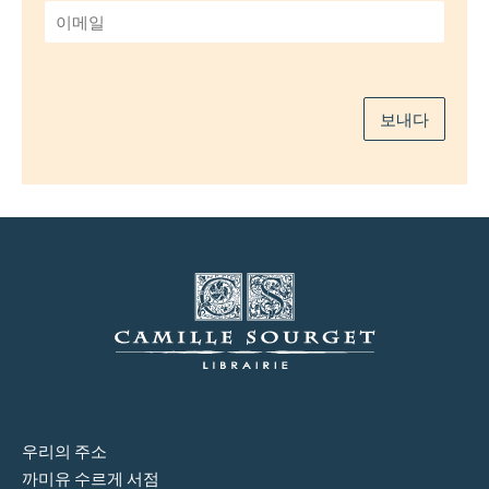
*
이
메
일
*
보내다
우리의 주소
까미유 수르게 서점