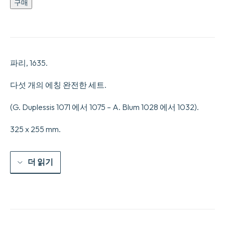
Les
구매
cinq
sens
:
L’ouïe
–
la
파리, 1635.
vue
–
l’odorat
다섯 개의 에칭 완전한 세트.
–
le
(G. Duplessis 1071 에서 1075 – A. Blum 1028 에서 1032).
goût
–
le
325 x 255 mm.
toucher.
수
량
더 읽기