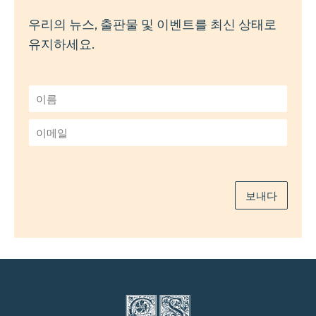
우리의 뉴스, 출판물 및 이벤트를 최신 상태로
유지하세요.
이
름
*
이
메
일
*
보내다