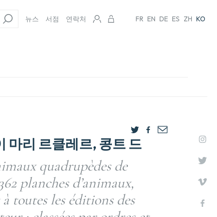
뉴스
서점
연락처
FR
EN
DE
ES
ZH
KO
이 마리 르클레르, 콩트 드
nimaux quadrupèdes de
362 planches d’animaux,
 à toutes les éditions des
eur ; classées par ordres et