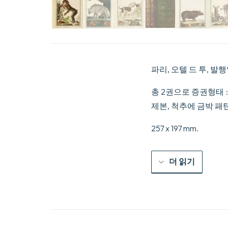
파리, 오텔 드 투, 발행일 
총 2권으로 증권형태 : I/ 
제본, 척추에 금박 패턴
257 x 197 mm.
더 읽기