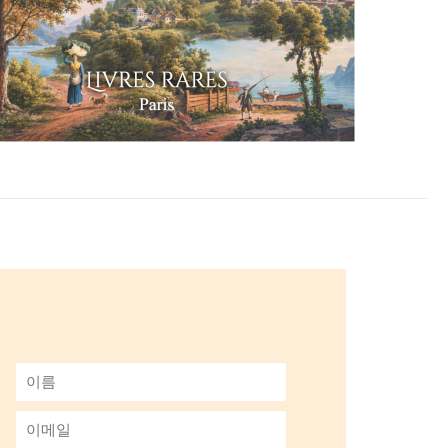
이
름
*
이
메