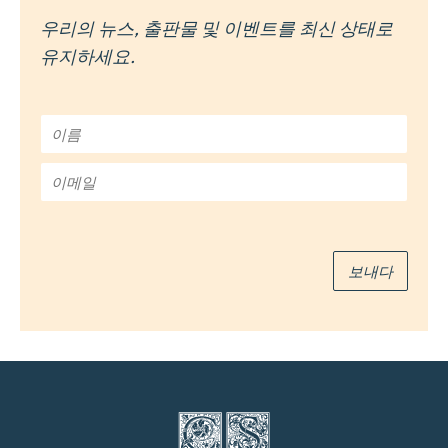
우리의 뉴스, 출판물 및 이벤트를 최신 상태로
유지하세요.
이
름
*
이
메
일
*
보내다