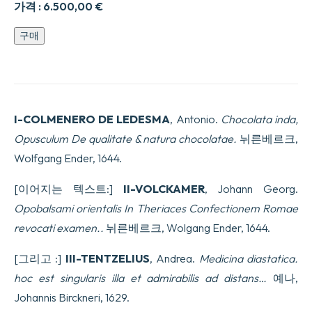
가격 :
6.500,00
€
Chocolata
구매
inda,
Opusculum
De
qualitate
&
natura
I-COLMENERO DE LEDESMA
, Antonio.
Chocolata inda,
chocolatae.
수
Opusculum De qualitate & natura chocolatae.
뉘른베르크,
량
Wolfgang Ender, 1644.
[이어지는 텍스트:]
II-
VOLCKAMER
, Johann Georg.
Opobalsami orientalis In Theriaces Confectionem Romae
revocati examen..
뉘른베르크, Wolgang Ender, 1644.
[그리고 :]
III-TENTZELIUS
, Andrea.
Medicina diastatica.
hoc est singularis illa et admirabilis ad distans…
예나,
Johannis Birckneri, 1629.