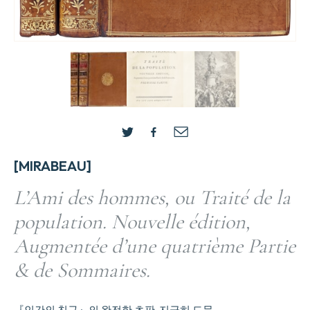
[MIRABEAU]
L’Ami des hommes, ou Traité de la
population. Nouvelle édition,
Augmentée d’une quatrième Partie
& de Sommaires.
『인간의 친구』의 완전한 초판, 지극히 드문