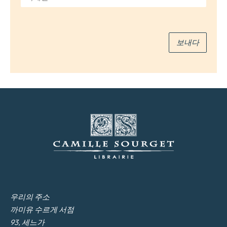
메
일
*
보내다
우리의 주소
까미유 수르게 서점
93, 세느가