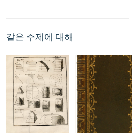
demonstrationibus
&
tabulis
recens
illustrati...
수
량
같은 주제에 대해