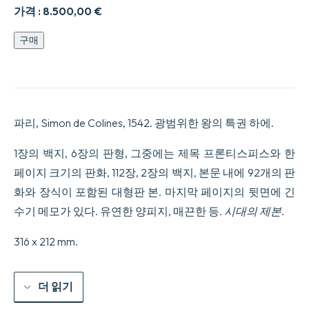
가격 :
8.500,00
€
...
구매
De
Mundi
sphaera,
sive
Cosmographia,
primave
파리, Simon de Colines, 1542. 광범위한 왕의 특권 하에.
Astronomiae
parte,
Lib.
1장의 백지, 6장의 판형, 그중에는 제목 프론티스피스와 한
V:
페이지 크기의 판화, 112장, 2장의 백지, 본문 내에 92개의 판
Inaudita
methodo
화와 장식이 포함된 대형판 본. 마지막 페이지의 뒷면에 긴
ab
수기 메모가 있다. 유연한 양피지, 매끈한 등.
시대의 제본
.
authore
renovati,
propriisque
316 x 212 mm.
tum
commentariis
&
figuris,
더 읽기
tum