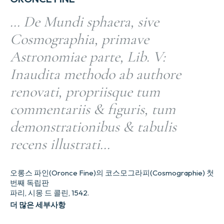
… De Mundi sphaera, sive
Cosmographia, primave
Astronomiae parte, Lib. V:
Inaudita methodo ab authore
renovati, propriisque tum
commentariis & figuris, tum
demonstrationibus & tabulis
recens illustrati…
오롱스 파인(Oronce Fine)의 코스모그라피(Cosmographie) 첫
번째 독립판
파리, 시몽 드 콜린, 1542.
더 많은 세부사항