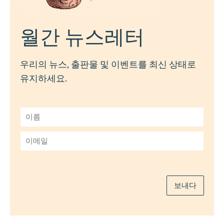
월간 뉴스레터
우리의 뉴스, 출판물 및 이벤트를 최신 상태로
유지하세요.
이
름
*
이
메
일
*
보내다