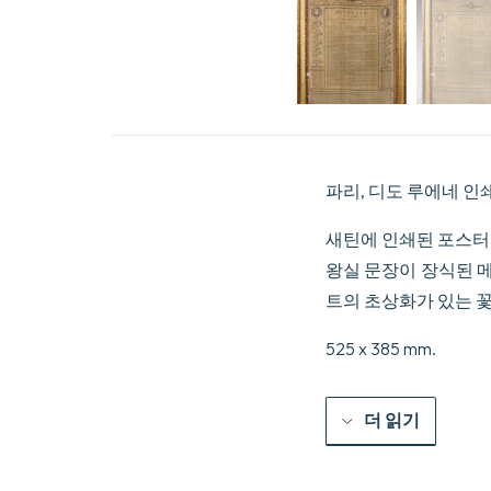
파리, 디도 루에네 인쇄소
새틴에 인쇄된 포스터
왕실 문장이 장식된 
트의 초상화가 있는 꽃
525 x 385 mm.
더 읽기