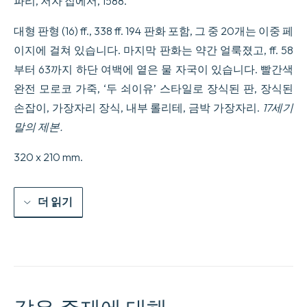
파리, 저자 집에서, 1588.
Agostino
Ramelli.
수
대형 판형 (16) ff., 338 ff. 194 판화 포함, 그 중 20개는 이중 페
량
이지에 걸쳐 있습니다. 마지막 판화는 약간 얼룩졌고, ff. 58
부터 63까지 하단 여백에 옅은 물 자국이 있습니다. 빨간색
완전 모로코 가죽, ‘두 쇠이유’ 스타일로 장식된 판, 장식된
손잡이, 가장자리 장식, 내부 롤리테, 금박 가장자리.
17세기
말의 제본.
320 x 210 mm.
더 읽기