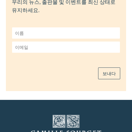
우리의 뉴스, 출판물 및 이벤트를 최신 상태로
유지하세요.
이
름
*
이
메
일
*
보내다