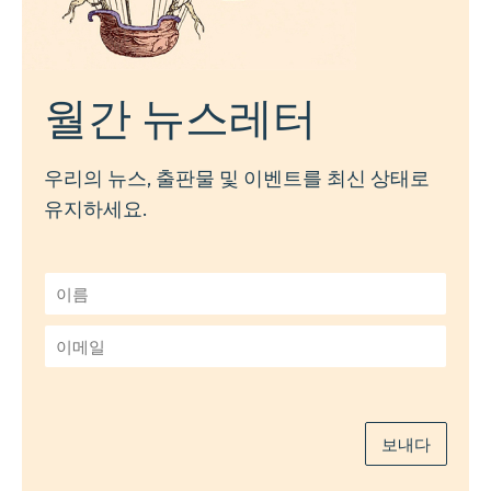
월간 뉴스레터
우리의 뉴스, 출판물 및 이벤트를 최신 상태로
유지하세요.
이
름
*
이
메
일
*
보내다