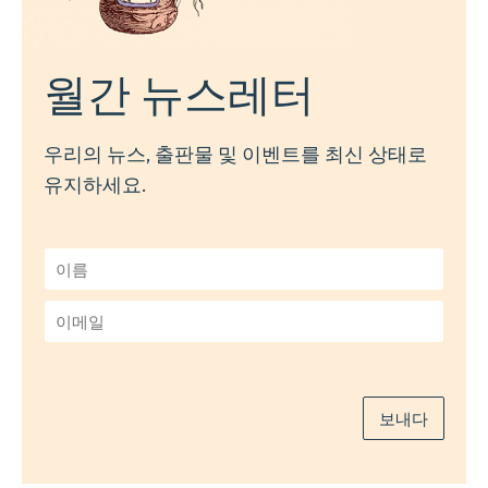
월간 뉴스레터
우리의 뉴스, 출판물 및 이벤트를 최신 상태로
유지하세요.
이
름
*
이
메
일
*
보내다