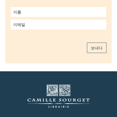
이
름
*
이
메
일
*
보내다