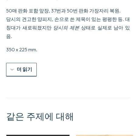
수
량
50매 판화 포함 앞장, 37번과 50번 판화 가장자리 복원.
당시의 견고한 양피지, 손으로 쓴 제목이 있는 평평한 등. 대
칭대가 새로워졌지만
당시의 제본
상태로 실제로 남아 있
음.
350 x 225 mm.
더 읽기
같은 주제에 대해