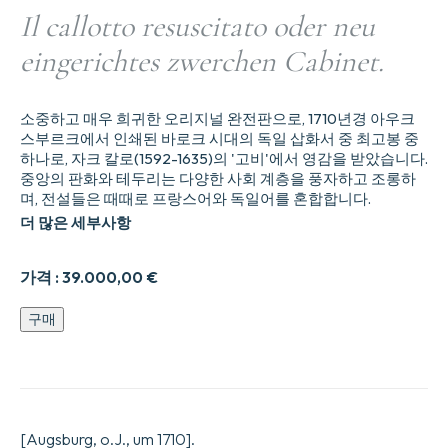
Il callotto resuscitato oder neu
eingerichtes zwerchen Cabinet.
소중하고 매우 희귀한 오리지널 완전판으로, 1710년경 아우크
스부르크에서 인쇄된 바로크 시대의 독일 삽화서 중 최고봉 중
하나로, 자크 칼로(1592-1635)의 '고비'에서 영감을 받았습니다.
중앙의 판화와 테두리는 다양한 사회 계층을 풍자하고 조롱하
며, 전설들은 때때로 프랑스어와 독일어를 혼합합니다.
더 많은 세부사항
가격 :
39.000,00
€
Il
구매
callotto
resuscitato
oder
neu
eingerichtes
zwerchen
[Augsburg, o.J., um 1710].
Cabinet.