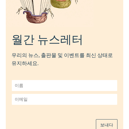
월간 뉴스레터
우리의 뉴스, 출판물 및 이벤트를 최신 상태로
유지하세요.
이
름
*
이
메
일
*
보내다