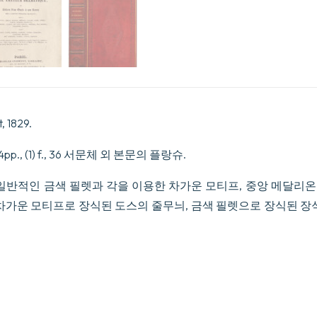
son
Neveu
sur
l'ancien
Théâtre
français.
수
량
 1829.
p., 214pp., (1) f., 36 서문체 외 본문의 플랑슈.
 일반적인 금색 필렛과 각을 이용한 차가운 모티프, 중앙 메달리
차가운 모티프로 장식된 도스의 줄무늬, 금색 필렛으로 장식된 장