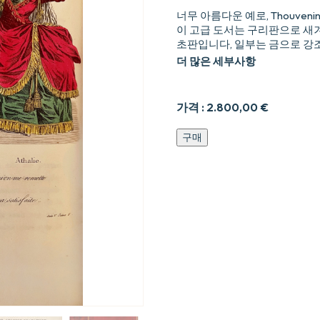
너무 아름다운 예로, Thouv
이 고급 도서는 구리판으로 새겨
초판입니다, 일부는 금으로 강
더 많은 세부사항
가격 :
2.800,00
€
Les
구매
Souvenirs
et
les
regrets
du
vieil
amateur
dramatique,
ou
Lettres
d'
un
Oncle
à