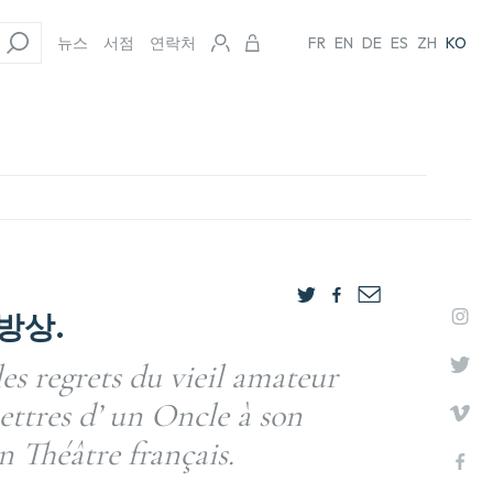
뉴스
서점
연락처
FR
EN
DE
ES
ZH
KO
방상.
les regrets du vieil amateur
ettres d’ un Oncle à son
n Théâtre français.