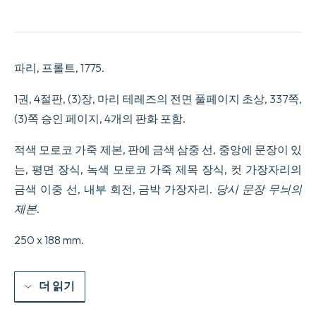
re8gne
de
Marie-
The9re8se,
Impe9ratrice
파리, 프롤트, 1775.
douairie8re,
Reine
de
1권, 4절판, (3)장, 마리 테레즈의 전면 풀페이지 초상, 337쪽,
Hongrie
(3)쪽 승인 페이지, 4개의 판화 포함.
&
de
Boheame,
적색 모로코 가죽 제본, 판에 금색 삼중 선, 중앙에 문장이 있
Archiduchesse
는, 평면 장식, 녹색 모로코 가죽 제목 장식, 컷 가장자리의
d9Autriche,
etc.,
금색 이중 선, 내부 회전, 금박 가장자리.
당시 문장 무늬의
etc.,
제본
.
par
M.
Fromageot,
250 x 188 mm.
Prieur
Commandataire,
etc.
수
더 읽기
량