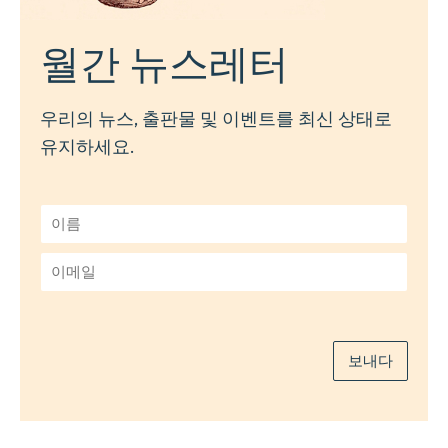
월간 뉴스레터
우리의 뉴스, 출판물 및 이벤트를 최신 상태로
유지하세요.
이
름
*
이
메
일
*
보내다