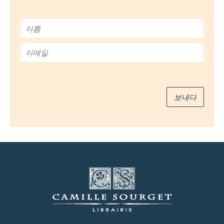
이
름
*
이
메
일
*
보내다