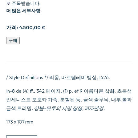
로 주목받습니다.
더 많은 세부사항
가격 :
4.500,00
€
Traicte9
구매
du
tabac,
ou
nicotiane,
panacee,
petun
/ Style Definitions */ 리옹, 바르텔레미 뱅상, 1626.
:
autrement
Herbe
In-8 de (4) ff., 342 페이지, (1) p. et 9 아름다운 삽화. 초록색
a
얀세니스트 모로카 가죽, 분할된 등, 금색 줄무늬, 내부 롤과
la
Reyne,
금색 트리밍.
샹볼-뒤루의 서명 장정, 1875년경.
Avec
sa
173 x 107 mm
preparation
&
son