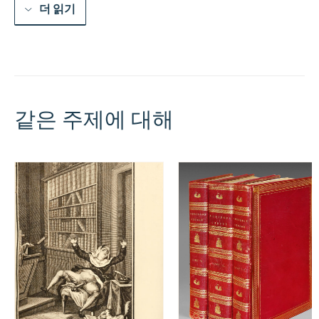
usage,
더 읽기
pour
la
plus
part
des
indispositions
du
corps
같은 주제에 대해
humain,
ensemble
les
diverses
fae7ons
de
le
falsifier,
&
les
marques
pour
le
recognoistre
:Compose9
premierement