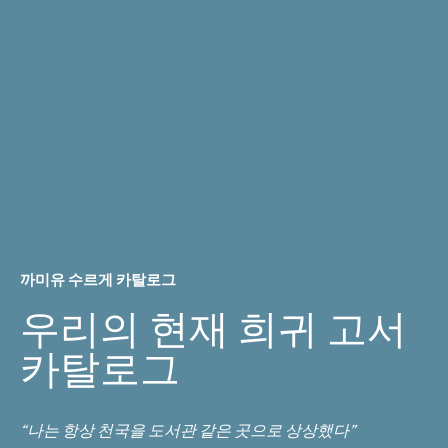
e0
tous
ceux
qui
font
la
me9decine,
&
notamment
e0
ceux
qui
voyageants
nont
moyen
de
까미유 수르게 카탈로그
porter
quantite9
우리의 현재 희귀 고서
de
medicaments.Auquel
카탈로그
avons
adjouste9
un
traite9
“나는 항상 천국을 도서관 같은 곳으로 상상했다”
des