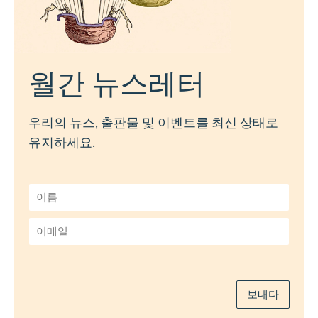
월간 뉴스레터
우리의 뉴스, 출판물 및 이벤트를 최신 상태로
유지하세요.
이
름
*
이
메
일
*
보내다