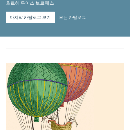
Hernies,
호르헤 루이스 보르헤스
&
des
마지막 카탈로그 보기
모든 카탈로그
Arquebuzades.
수
량