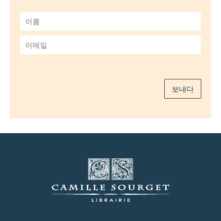
이
름
*
이
메
일
*
보내다