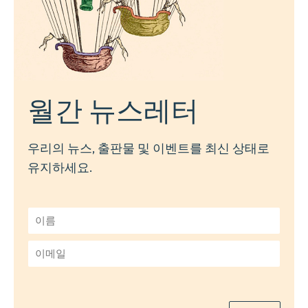
월간 뉴스레터
우리의 뉴스, 출판물 및 이벤트를 최신 상태로
유지하세요.
이
름
*
이
메
일
*