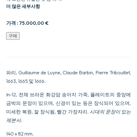
더 많은 세부사항
가격 :
75.000,00
€
Rarissime
구매
recueil
factice
réunissant
cinq
pièces
de
파리, Guillaume de Luyne, Claude Barbin, Pierre Tribouillet,
Molière
en
1663, 1665 및 1666.
reliure
armoriée
In-12, 전체 브라운 화강암 송아지 가죽, 플레이트의 중앙에
de
l’époque
금박의 문장이 있으며, 신경이 있는 등은 장식되어 있으며,
dont
미세한 복원, 잘 장식됨, 빨간 가장자리.
시대의 문장이 있는
deux
éditions
제본서
.
originales.
수
140 x 82 mm.
량