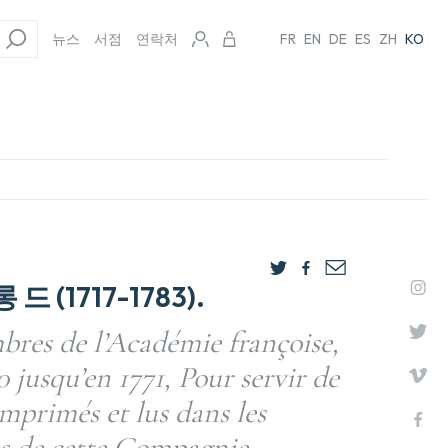
뉴스
서점
연락처
FR
EN
DE
ES
ZH
KO
드 (1717-1783).
bres de l’Académie françoise,
 jusqu’en 1771, Pour servir de
imprimés et lus dans les
s de cette Compagnie.