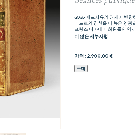
a0ab 베르사유의 권세에 반
디드로의 칭찬을 더 높은 영광으
프랑스 아카데미 회원들의 역사 
더 많은 세부사항
가격 :
2.900,00
€
Histoire
구매
des
membres
de
l'Acade9mie
frane7oise,
Morts
depuis
1700
jusqu8en
1771,
Pour
servir