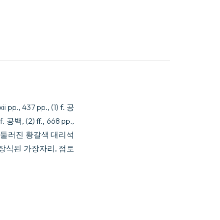
xii pp., 437 pp., (1) f. 공
) f. 공백, (2) ff., 668 pp.,
 금색 선이 둘러진 황갈색 대리석
 장식된 가장자리, 점토