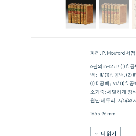
파리, P. Moutard 서점, 
6권의 in-12 : I/ (1) f. 공백,
백 ; III/ (1) f. 공백, (2) f
(1) f. 공백 ; VI/ (
소가죽; 세밀하게 장식
원단 테두리.
시대의 
166 x 96 mm.
더 읽기