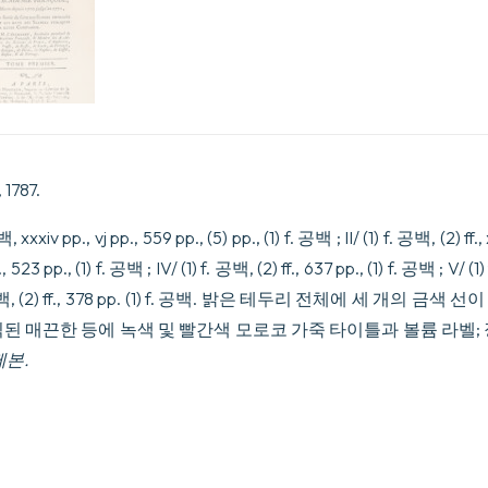
de
suite
aux
0c69oges
imprim73
et
lus
dans
les
S3eances
1787.
publiques
de
 xxxiv pp., vj pp., 559 pp., (5) pp., (1) f. 공백 ; II/ (1) f. 공백, (2) ff., 
cette
Compagnie.
f., 523 pp., (1) f. 공백 ; IV/ (1) f. 공백, (2) ff., 637 pp., (1) f. 공백 ; V/ (1
수
1) f. 공백, (2) ff., 378 pp. (1) f. 공백. 밝은 테두리 전체에 세 개의
량
된 매끈한 등에 녹색 및 빨간색 모로코 가죽 타이틀과 볼륨 라벨;
제본.