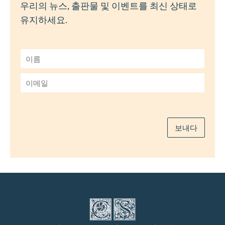
우리의 뉴스, 출판물 및 이벤트를 최신 상태로
유지하세요.
이
름
*
이
메
일
*
보내다