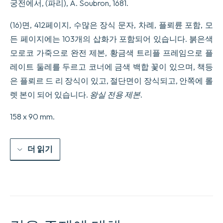
궁전에서, (파리), A. Soubron, 1681.
en
cent
tableaux
(16)면, 412페이지, 수많은 장식 문자, 차례, 플뢰륜 포함, 모
la
든 페이지에는 103개의 삽화가 포함되어 있습니다. 붉은색
diff00rence
des
모로코 가죽으로 완전 제본, 황금색 트리플 프레임으로 플
passions,
레이트 둘레를 두르고 코너에 금색 백합 꽃이 있으며, 책등
qui
enseignent
은 플뢰르 드 리 장식이 있고, 절단면이 장식되고, 안쪽에 롤
la
mani10re
렛 본이 되어 있습니다.
왕실 전용 제본
.
de
parvenir
158 x 90 mm.
00
la
Sagesse
universelle.
더 읽기
수
량