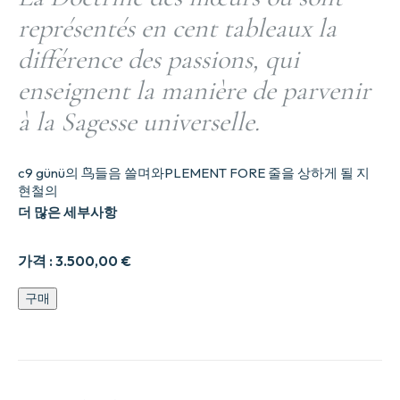
représentés en cent tableaux la
différence des passions, qui
enseignent la manière de parvenir
à la Sagesse universelle.
c9 günü의 鸟들음 쓸며와PLEMENT FORE 줄을 상하게 될 지
현철의
더 많은 세부사항
가격 :
3.500,00
€
La
구매
Doctrine
des
murs
ou
sont
repr00sent00s