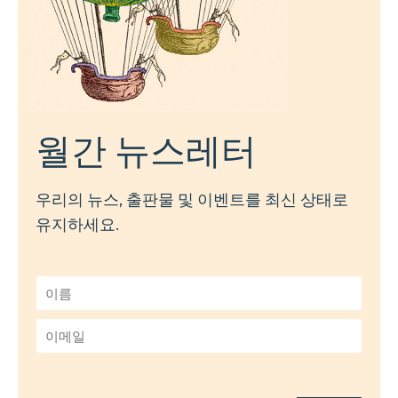
월간 뉴스레터
우리의 뉴스, 출판물 및 이벤트를 최신 상태로
유지하세요.
이
름
*
이
메
일
*