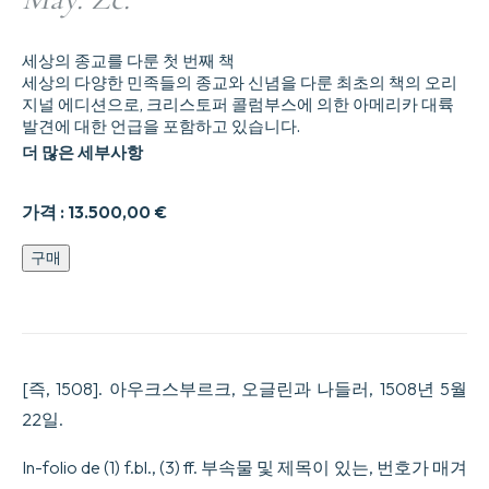
세상의 종교를 다룬 첫 번째 책
세상의 다양한 민족들의 종교와 신념을 다룬 최초의 책의 오리
지널 에디션으로, 크리스토퍼 콜럼부스에 의한 아메리카 대륙
발견에 대한 언급을 포함하고 있습니다.
더 많은 세부사항
가격 :
13.500,00
€
Dyalogus
구매
Johannis
Stamler
Augustn.
De
Diversarum
Gencium
[즉, 1508]. 아우크스부르크, 오글린과 나들러, 1508년 5월
Sectis
et
22일.
Mundi
Religionibus.
In-folio de (1) f.bl., (3) ff. 부속물 및 제목이 있는, 번호가 매겨
[au
colophon