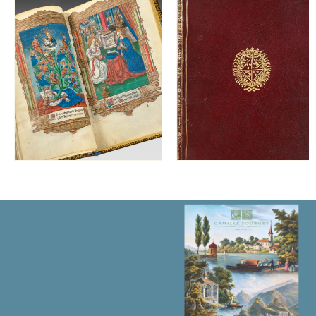
Artium
zc.
Magistri
Colloniens
Anno
nostre
salutis
150.
&
.
8.
die.
22.
mensis
May.
Zc.
수
량