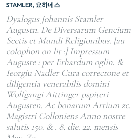
STAMLER, 요하네스
Dyalogus Johannis Stamler
Augustn. De Diversarum Gencium
Sectis et Mundi Religionibus. [au
colophon on lit :] Impressum
Auguste : per Erhardum oglin. &
Ieorgiu Nadler Cura correctone et
diligentia venerabilis domini
Wolfgangi Aittinger pspiteri
Augusten. Ac bonarum Artium zc.
Magistri Colloniens Anno nostre
salutis 150. & . 8. die. 22. mensis
May. Zc.