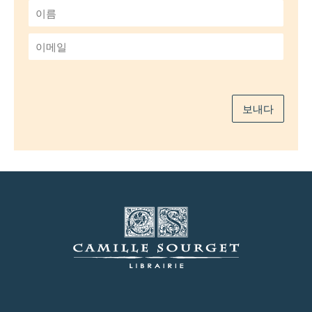
이
름
*
이
메
일
*
보내다