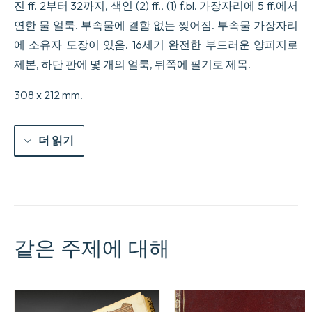
진 ff. 2부터 32까지, 색인 (2) ff., (1) f.bl. 가장자리에 5 ff.에서
on
연한 물 얼룩. 부속물에 결함 없는 찢어짐. 부속물 가장자리
lit
:]
에 소유자 도장이 있음. 16세기 완전한 부드러운 양피지로
Impressum
Auguste
제본, 하단 판에 몇 개의 얼룩, 뒤쪽에 필기로 제목.
:
per
308 x 212 mm.
Erhardum
oglin.
&
Ieorgiu
더 읽기
Nadler
Cura
correctone
et
diligentia
venerabilis
domini
Wolfgangi
같은 주제에 대해
Aittinger
pspiteri
Augusten.
Ac
bonarum