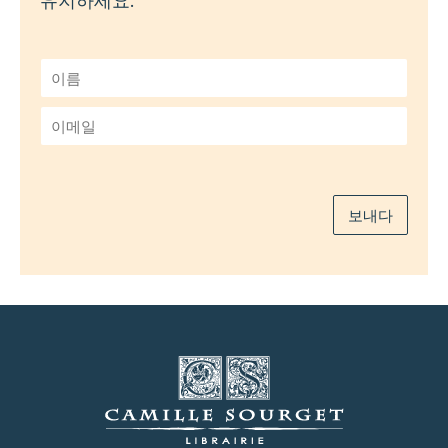
유지하세요.
이
름
*
이
메
일
*
보내다