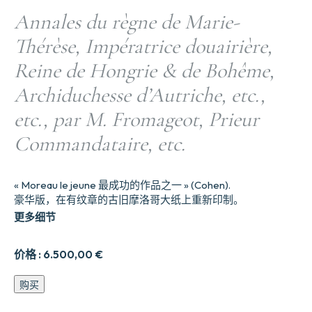
Annales du règne de Marie-
Thérèse, Impératrice douairière,
Reine de Hongrie & de Bohême,
Archiduchesse d’Autriche, etc.,
etc., par M. Fromageot, Prieur
Commandataire, etc.
« Moreau le jeune 最成功的作品之一 » (Cohen).
豪华版，在有纹章的古旧摩洛哥大纸上重新印制。
更多细节
价格 :
6.500,00
€
Annales
购买
du
règne