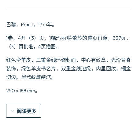
de
Marie-
Thérèse,
Impératrice
巴黎，Prault，1775年。
douairière,
Reine
de
1卷，4开（3）页，1幅玛丽·特蕾莎的整页肖像，337页，
Hongrie
（3）页批准，4页插图。
&
de
Bohême,
红色全羊皮，三重金线环绕封面，中心有纹章，光滑背脊
Archiduchesse
装饰，绿色羊皮书名片，双重金线边缘，内里回纹，镶金
d’Autriche,
etc.,
切边。
当代纹章装订
。
etc.,
par
250 x 188 mm。
M.
Fromageot,
Prieur
Commandataire,
阅读更多
etc.
数
量