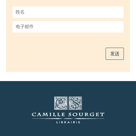
姓
名
*
电
子
邮
件
*
发送