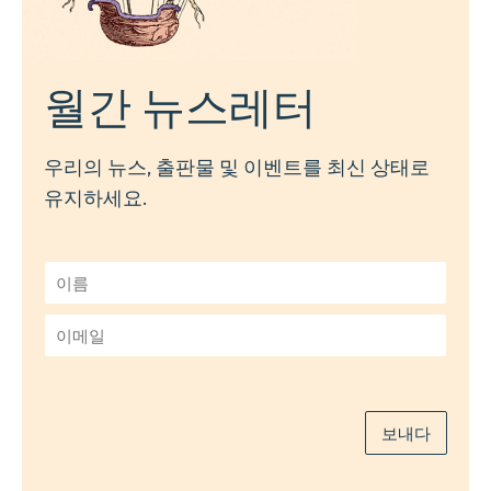
월간 뉴스레터
우리의 뉴스, 출판물 및 이벤트를 최신 상태로
유지하세요.
이
름
*
이
메
일
*
보내다