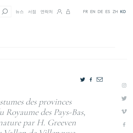
뉴스
서점
연락처
FR
EN
DE
ES
ZH
KO
ostumes des provinces
du Royaume des Pays-Bas,
 nature par H. Greeven
 Vallon de Villeneuve.