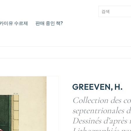
카미유 수르제
판매 중인 책?
GREEVEN, H.
Collection des c
septentrionales 
Dessinés d’après
Lithographiés par