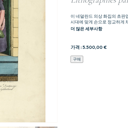
이 네덜란드 의상 화집의 초판
시대에 맞게 손으로 정교하게 
더 많은 세부사항
가격 :
5.500,00
€
Collection
구매
des
costumes
des
provinces
septentrionales
du
Royaume
des
Pays-
Bas,
Dessinés
d’après
nature