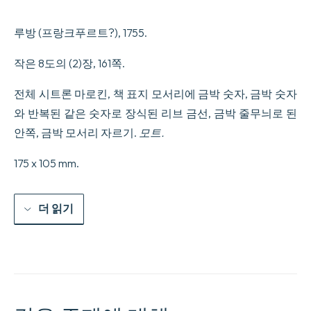
en
quinze
루방 (프랑크푸르트?), 1755.
livres.
Par
monsieur
작은 8도의 (2)장, 161쪽.
de
V***.
전체 시트론 마로킨, 책 표지 모서리에 금박 숫자, 금박 숫자
수
량
와 반복된 같은 숫자로 장식된 리브 금선, 금박 줄무늬로 된
안쪽, 금박 모서리 자르기.
모트.
175 x 105 mm.
더 읽기