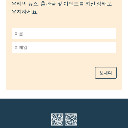
우리의 뉴스, 출판물 및 이벤트를 최신 상태로
유지하세요.
이
름
*
이
메
일
*
보내다