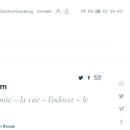
Die Buchhandlung
Kontakt
FR
EN
DE
ES
ZH
KO
am
ouïe – la vue – l’odorat – le
.
m Bosse.