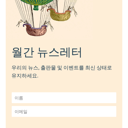
월간 뉴스레터
우리의 뉴스, 출판물 및 이벤트를 최신 상태로
유지하세요.
이
름
*
이
메
일
*