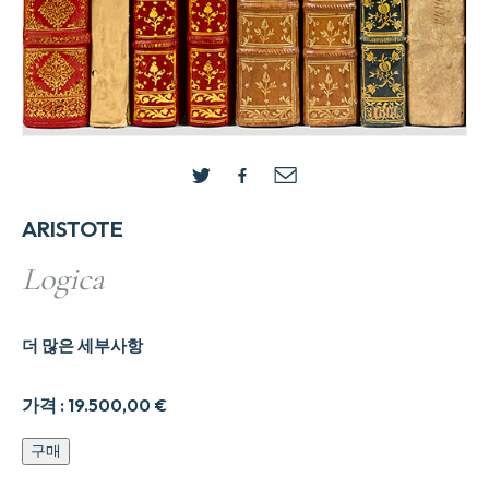
ARISTOTE
Logica
더 많은 세부사항
가격 :
19.500,00
€
Logica
구매
수
량