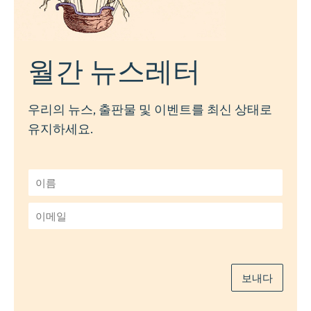
월간 뉴스레터
우리의 뉴스, 출판물 및 이벤트를 최신 상태로
유지하세요.
이
름
*
이
메
일
*
보내다