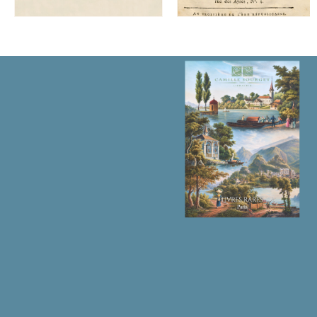
물
수
량