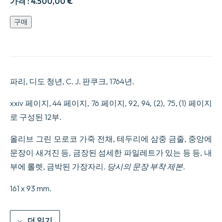
가격 :
4.500,00
€
보
구매
타
니
컬
매
뉴
얼:
파리, 디도 청년, C. J. 판쿠크, 1764년.
음
식,
xxiv 페이지, 44 페이지, 76 페이지, 92, 94, (2), 75, (1) 페이지
의
학
로 구성된 12부.
에
유
올리브 그린 모로코 가죽 전채, 테두리에 삼중 금줄, 중앙에
용
한
문장이 새겨진 등, 금장된 섬세한 파일레트가 있는 등 등, 내
식
부에 롤렛, 금박된 가장자리.
당시의 문장 부착 제본.
물
의
161 x 93 mm.
특
성,
예
술
더 읽기