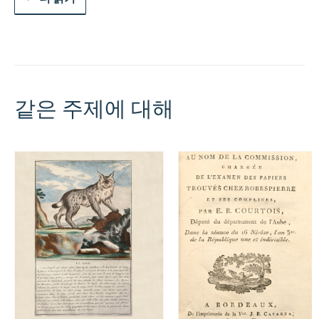
및
정
원
장
식
에
사
같은 주제에 대해
용
된
식
물,
파
리
근
교
시
골
에
서
발
견
되
는
식