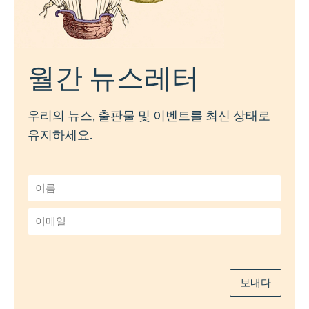
월간 뉴스레터
우리의 뉴스, 출판물 및 이벤트를 최신 상태로
유지하세요.
이
름
*
이
메
일
*
보내다