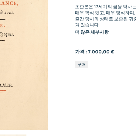
초판본은 17세기의 금융 역사
매우 학식 있고, 매우 명석하며,
출간 당시의 상태로 보존된 귀중
겨 있습니다.
더 많은 세부사항
가격 :
7.000,00
€
Recherches
구매
et
considérations
sur
les
finances
de
France,
depuis
l’année
1595
jusqu’à
l’année
1721.