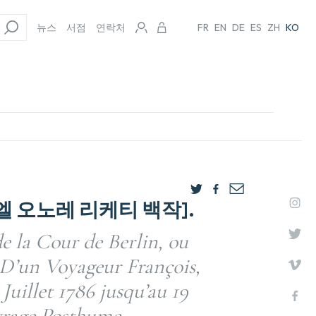
뉴스
서점
연락처
FR
EN
DE
ES
ZH
KO
엘 오노레 리케티 백작].
de la Cour de Berlin, ou
D’un Voyageur François,
Juillet 1786 jusqu’au 19
vrage Posthume.