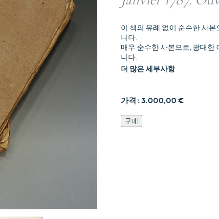
이 책의 유례 없이 순수한 사
니다.
매우 순수한 사본으로, 광대한
니다.
더 많은 세부사항
가격 :
3.000,00
€
Histoire
구매
secrète
de
la
Cour
de
Berlin,
ou
Correspondance
D’un
Voyageur
François,