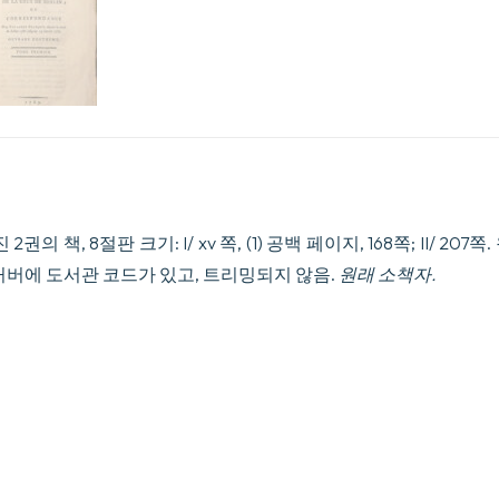
depuis
le
mois
de
Juillet
1786
jusqu’au
19
Janvier
1787.
Ouvrage
Posthume.
의 책, 8절판 크기: I/ xv 쪽, (1) 공백 페이지, 168쪽; II/ 20
수
커버에 도서관 코드가 있고, 트리밍되지 않음.
원래 소책자.
량