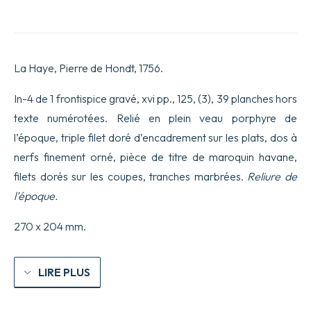
Essai
sur
l’histoire
naturelle
des
La Haye, Pierre de Hondt, 1756.
corallines,
et
d’autres
In-4 de 1 frontispice gravé, xvi pp., 125, (3), 39 planches hors
productions
texte numérotées. Relié en plein veau porphyre de
marines
du
l’époque, triple filet doré d’encadrement sur les plats, dos à
même
nerfs finement orné, pièce de titre de maroquin havane,
genre,
qu’on
filets dorés sur les coupes, tranches marbrées.
Reliure de
trouve
communément
l’époque.
sur
les
270 x 204 mm.
cotes
de
la
Grande-
LIRE PLUS
Bretagne
et
d’Irlande…