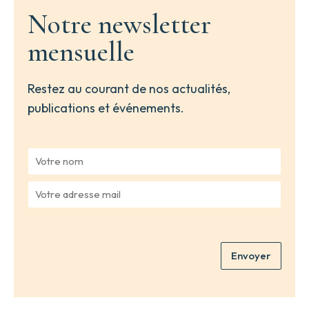
Notre newsletter
mensuelle
Restez au courant de nos actualités,
publications et événements.
V
o
t
V
r
o
e
t
n
r
o
e
m
Envoyer
a
*
d
r
e