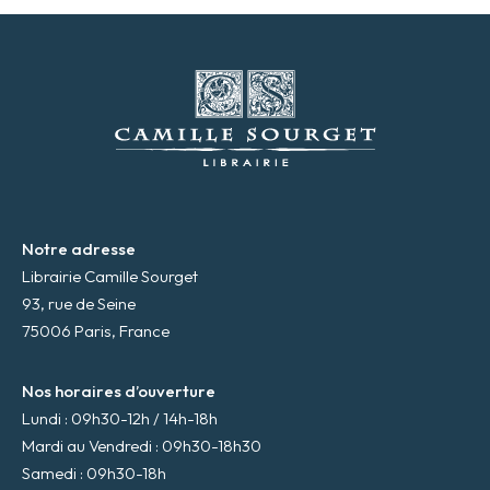
s
s
e
m
a
i
l
*
Notre adresse
Librairie Camille Sourget
93, rue de Seine
75006 Paris, France
Nos horaires d’ouverture
Lundi : 09h30-12h / 14h-18h
Mardi au Vendredi : 09h30-18h30
Samedi : 09h30-18h