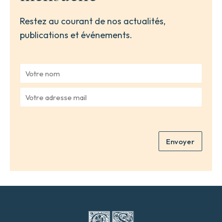
Restez au courant de nos actualités,
publications et événements.
V
o
t
V
r
o
e
t
n
r
o
e
m
Envoyer
a
*
d
r
e
s
s
e
m
a