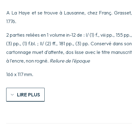
A La Haye et se trouve à Lausanne, chez Franç. Grasset,
1776.
2 parties reliées en 1 volume in-12 de : I/ (1) f., viii pp., 155 pp.,
(3) pp., (1) f.bl. ; II/ (2) ff., 181 pp., (3) pp. Conservé dans son
cartonnage muet d’attente, dos lisse avec le titre manuscrit
à l’encre, non rogné.
Reliure de l’époque
166 x 117 mm.
LIRE PLUS