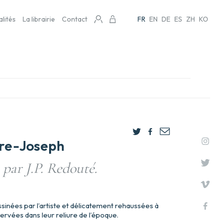
alités
La librairie
Contact
FR
EN
DE
ES
ZH
KO
re-Joseph
 par J.P. Redouté.
inées par l’artiste et délicatement rehaussées à
servées dans leur reliure de l’époque.