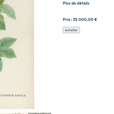
Plus de détails
Prix :
35.000,00
€
quantité
Acheter
de
Les
Roses
peintes
par
J.P.
Redouté.