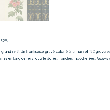
1829.
grand in-8. Un frontispice gravé colorié à la main et 182 gravure
ornés en long de fers rocaille dorés, tranches mouchetées.
Reliure