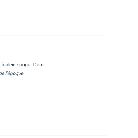
s à pleine page. Demi-
 de l’époque
.