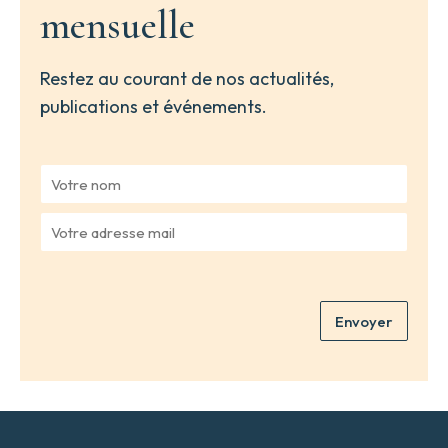
mensuelle
Restez au courant de nos actualités,
publications et événements.
V
o
t
V
r
o
e
t
n
r
o
e
m
Envoyer
a
*
d
r
e
s
s
e