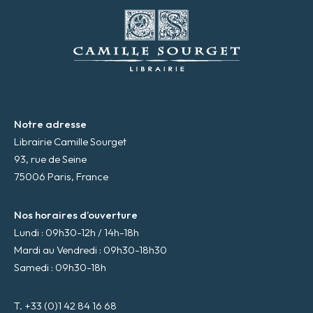
m
a
i
l
*
Notre adresse
Librairie Camille Sourget
93, rue de Seine
75006 Paris, France
Nos horaires d’ouverture
Lundi : 09h30-12h / 14h-18h
Mardi au Vendredi : 09h30-18h30
Samedi : 09h30-18h
T. +33 (0)1 42 84 16 68