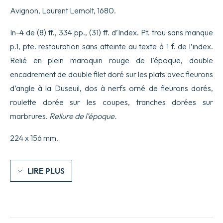
item,
Avignon, Laurent Lemolt, 1680.
ex
antiquis
statutis
In-4 de (8) ff., 334 pp., (31) ff. d’Index. Pt. trou sans manque
eiusdem,
p.1, pte. restauration sans atteinte au texte à 1 f. de l’index.
Civitatis
aliquot
Relié en plein maroquin rouge de l’époque, double
capita,
encadrement de double filet doré sur les plats avec fleurons
quibus
per
d’angle à la Duseuil, dos à nerfs orné de fleurons dorés,
dicta
moderna
roulette dorée sur les coupes, tranches dorées sur
Statuta
marbrures.
Reliure de l’époque.
derogatum
non
est...
224 x 156 mm.
LIRE PLUS