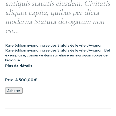
antiquis statutis eiusdem, Civitatis
aliquot capita, quibus per dicta
moderna Statuta derogatum non
est…
Rare édition avignonnaise des Statuts de la ville d’Avignon
Rare édition avignonnaise des Statuts de la ville d’Avignon. Bel
exemplaire, conservé dans sa reliure en maroquin rouge de
l’époque.
Plus de détails
Prix :
4.500,00
€
quantité
Acheter
de
STATUTA
INCLYTAE
CIVITATIS
AVENIONIS