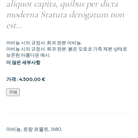
aliquot capita, quibus per dicta
moderna Statuta derogatum non
est…
아비뇽 시의 규정서. 희귀 판본 아비뇽.
아비뇽 시의 규정서. 희귀 판본. 붉은 모로코 가죽 제본 상태로
보존된 아름다운 예시.
더 많은 세부사항
가격 :
4.500,00
€
STATUTA
구매
INCLYTAE
CIVITATIS
AVENIONIS
item,
ex
antiquis
아비뇽, 로랑 르몰트, 1680.
statutis
eiusdem,