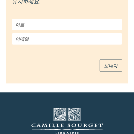
유지하세요.
이
름
*
이
메
일
*
보내다