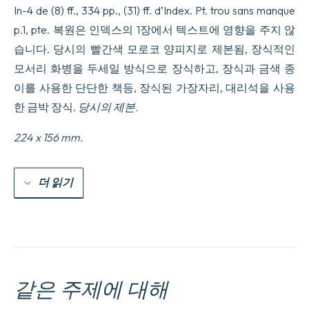
Civitatis
In-4 de (8) ff., 334 pp., (31) ff. d’Index. Pt. trou sans manque
aliquot
p.1, pte. 복원은 인덱스의 1장에서 텍스트에 영향을 주지 않
capita,
quibus
습니다. 당시의 빨간색 모로코 양피지로 제본됨, 장식적인
per
모서리 화병을 두세일 방식으로 장식하고, 장식과 금색 종
dicta
moderna
이를 사용한 단단한 책등, 장식된 가장자리, 대리석을 사용
Statuta
derogatum
한 금박 장식.
당시의 제본.
non
est...
224 x 156 mm.
수
량
더 읽기
같은 주제에 대해