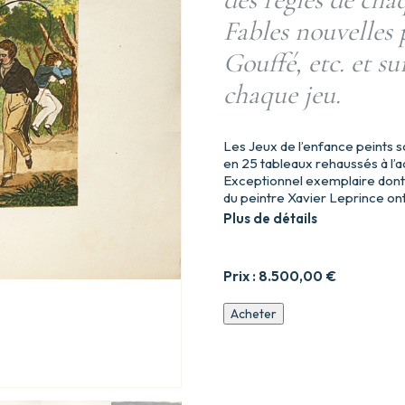
Fables nouvelles
Gouffé, etc. et su
chaque jeu.
Les Jeux de l’enfance peints s
en 25 tableaux rehaussés à l’a
Exceptionnel exemplaire dont 
du peintre Xavier Leprince ont
Plus de détails
Prix :
8.500,00
€
quantité
Acheter
de
Les
Jeux
des
Jeunes