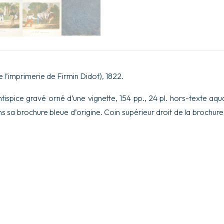
Garçons
Représentés
en
25
gravures
à
l’aquatinte
d’après
les
 l’imprimerie de Firmin Didot), 1822.
Dessins
de
ntispice gravé orné d’une vignette, 154 pp., 24 pl. hors-texte aqu
Xavier
Le
s sa brochure bleue d’origine. Coin supérieur droit de la brochur
Prince,
.
avec
l’explication
détaillée
des
règles
de
chaque
jeu,
accompagnés
de
Fables