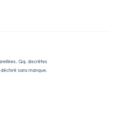
arellées. Qq. discrètes
e déchiré sans manque.