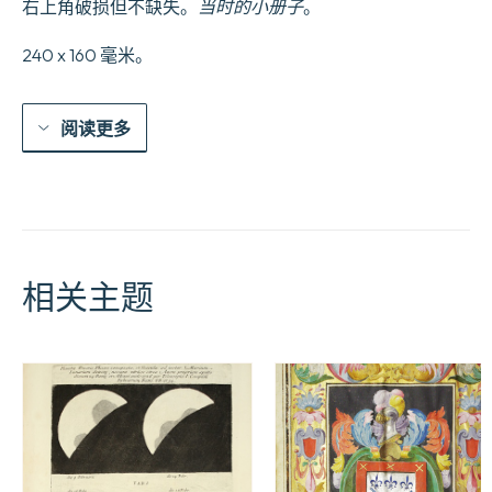
右上角破损但不缺失。
当时的小册子
。
Dessins
de
240 x 160 毫米。
Xavier
Le
Prince,
avec
阅读更多
l’explication
détaillée
des
règles
de
chaque
jeu,
accompagnés
相关主题
de
Fables
nouvelles
par
MM.
Le
Franc,
Armand-
Gouffé,
etc.
et