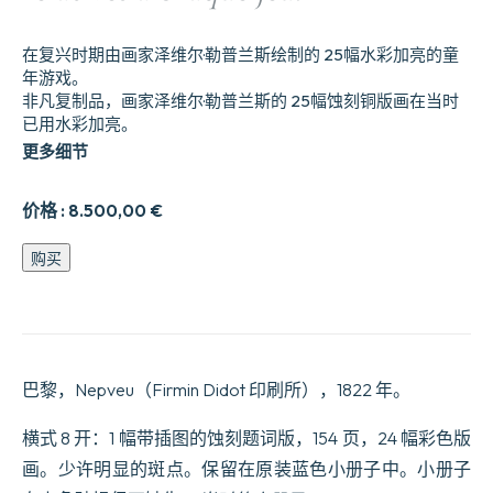
在复兴时期由画家泽维尔·勒普兰斯绘制的 25幅水彩加亮的童
年游戏。
非凡复制品，画家泽维尔·勒普兰斯的 25幅蚀刻铜版画在当时
已用水彩加亮。
更多细节
价格 :
8.500,00
€
Les
购买
Jeux
des
Jeunes
Gar007;ons
Représentés
en
巴黎，Nepveu（Firmin Didot 印刷所），1822 年。
25
gravures
à
横式 8 开：1 幅带插图的蚀刻题词版，154 页，24 幅彩色版
l’aquatinte
画。少许明显的斑点。保留在原装蓝色小册子中。小册子
d’après
les