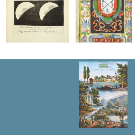
suivis
d’anecdotes
relatives
à
chaque
jeu.
数
量