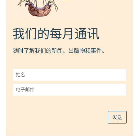
我们的每月通讯
随时了解我们的新闻、出版物和事件。
姓
名
*
电
子
邮
件
*
发送