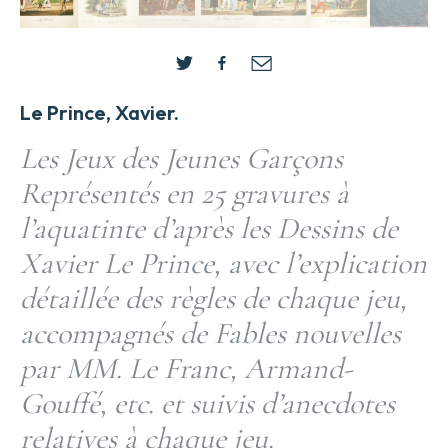
Le Prince, Xavier.
Les Jeux des Jeunes Garçons
Représentés en 25 gravures à
l’aquatinte d’après les Dessins de
Xavier Le Prince, avec l’explication
détaillée des règles de chaque jeu,
accompagnés de Fables nouvelles
par MM. Le Franc, Armand-
Gouffé, etc. et suivis d’anecdotes
relatives à chaque jeu.