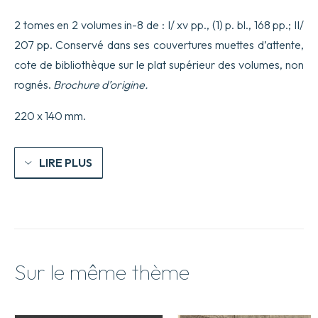
Berlin,
ou
2 tomes en 2 volumes in-8 de : I/ xv pp., (1) p. bl., 168 pp.; II/
Correspondance
207 pp. Conservé dans ses couvertures muettes d’attente,
D’un
Voyageur
cote de bibliothèque sur le plat supérieur des volumes, non
François,
rognés.
Brochure d’origine.
depuis
le
mois
220 x 140 mm.
de
Juillet
1786
jusqu’au
LIRE PLUS
19
Janvier
1787.
Ouvrage
Posthume.
Sur le même thème