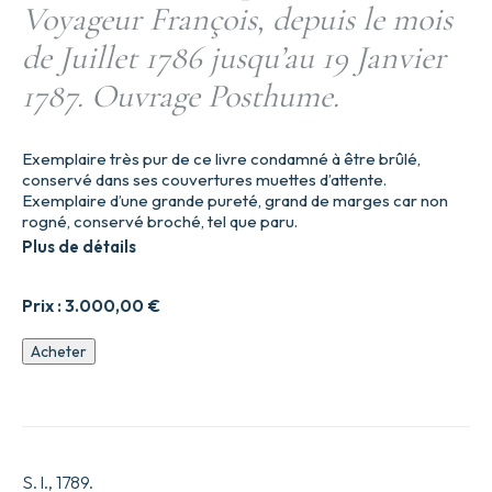
Voyageur François, depuis le mois
de Juillet 1786 jusqu’au 19 Janvier
1787. Ouvrage Posthume.
Exemplaire très pur de ce livre condamné à être brûlé,
conservé dans ses couvertures muettes d’attente.
Exemplaire d’une grande pureté, grand de marges car non
rogné, conservé broché, tel que paru.
Plus de détails
Prix :
3.000,00
€
quantité
Acheter
de
Histoire
secrète
de
la
Cour
S. l., 1789.
de