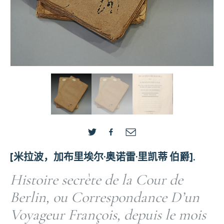
[米拉波，加布里埃尔·奥诺雷·里凯蒂 伯爵].
Histoire secrète de la Cour de
Berlin, ou Correspondance D’un
Voyageur François, depuis le mois