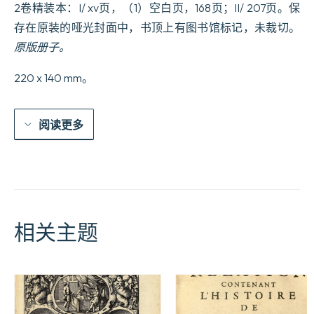
D’Un
2卷精装本：I/ xv页，（1）空白页，168页；II/ 207页。保
Voyageur
存在原装的哑光封面中，书顶上有图书馆标记，未裁切。
François,
depuis
原版册子。
le
mois
220 x 140 mm。
de
Juillet
1786
jusqu’au
阅读更多
19
Janvier
1787.
Ouvrage
Posthume.
数
量
相关主题