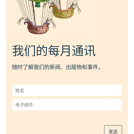
我们的每月通讯
随时了解我们的新闻、出版物和事件。
姓
名
*
电
子
邮
件
*
发送