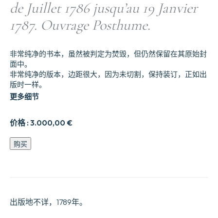
de Juillet 1786 jusqu’au 19 Janvier
1787. Ouvrage Posthume.
非常纯净的书本，虽然被判定为焚毁，但仍然保留在其原始封
面中。
非常纯净的版本，边距很大，因为未切割，保持装订，正如出
版时一样。
更多细节
价格 :
3.000,00
€
Histoire
购买
secrète
de
la
Cour
de
Berlin,
出版地不详，1789年。
ou
Correspondance