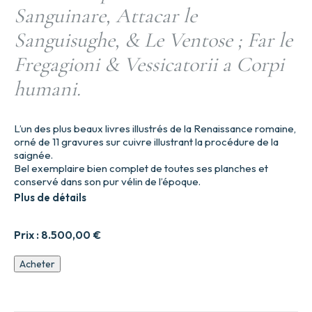
Sanguinare, Attacar le
Sanguisughe, & Le Ventose ; Far le
Fregagioni & Vessicatorii a Corpi
humani.
L’un des plus beaux livres illustrés de la Renaissance romaine,
orné de 11 gravures sur cuivre illustrant la procédure de la
saignée.
Bel exemplaire bien complet de toutes ses planches et
conservé dans son pur vélin de l’époque.
Plus de détails
Prix :
8.500,00
€
quantité
Acheter
de
Discorsi
sopra
il