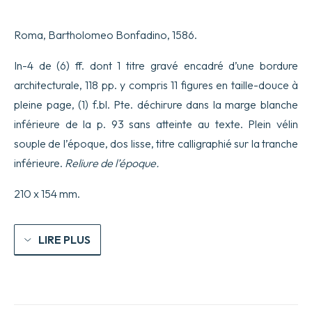
modo
di
Roma, Bartholomeo Bonfadino, 1586.
Sanguinare,
Attacar
le
In-4 de (6) ff. dont 1 titre gravé encadré d’une bordure
Sanguisughe,
architecturale, 118 pp. y compris 11 figures en taille-douce à
&
Le
pleine page, (1) f.bl. Pte. déchirure dans la marge blanche
Ventose
inférieure de la p. 93 sans atteinte au texte. Plein vélin
;
Far
souple de l’époque, dos lisse, titre calligraphié sur la tranche
le
Fregagioni
inférieure.
Reliure de l’époque.
&
Vessicatorii
210 x 154 mm.
a
Corpi
humani.
LIRE PLUS