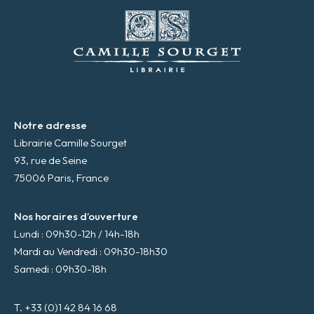
m
a
i
l
*
Notre adresse
Librairie Camille Sourget
93, rue de Seine
75006 Paris, France
Nos horaires d’ouverture
Lundi : 09h30-12h / 14h-18h
Mardi au Vendredi : 09h30-18h30
Samedi : 09h30-18h
T. +33 (0)1 42 84 16 68