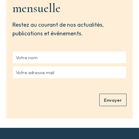
mensuelle
Restez au courant de nos actualités,
publications et événements.
V
o
t
V
r
o
e
t
n
r
o
e
m
Envoyer
a
*
d
r
e
s
s
e