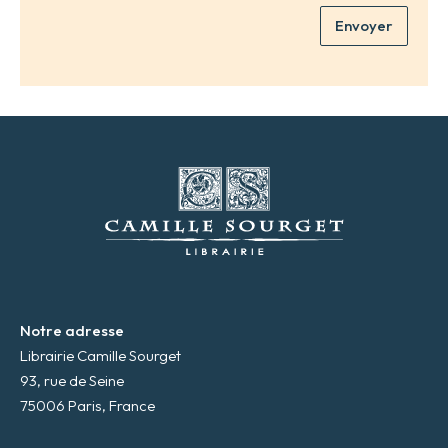
e
m
Envoyer
a
*
d
r
e
s
s
e
m
a
i
l
*
Notre adresse
Librairie Camille Sourget
93, rue de Seine
75006 Paris, France