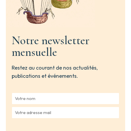
Notre newsletter
mensuelle
Restez au courant de nos actualités,
publications et événements.
V
o
t
V
r
o
e
t
n
r
o