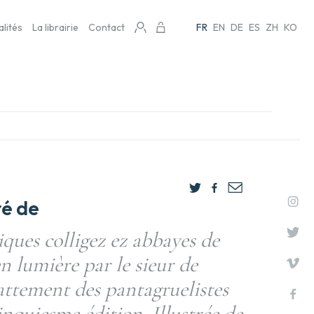
alités
La librairie
Contact
FR
EN
DE
ES
ZH
KO
é de
iques colligez ez abbayes de
n lumière par le sieur de
attement des pantagruelistes
inquiesme édition. Illustrée de