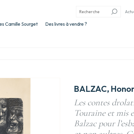
Actu
es Camille Sourget
Des livres à vendre ?
BALZAC, Honor
Les contes drolat
Touraine et mis e
Balzac pour l’esb
et non aultres. C