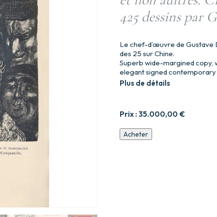
425 dessins par 
Le chef-d’œuvre de Gustave D
des 25 sur Chine.
Superb wide-margined copy, w
elegant signed contemporary 
Plus de détails
Prix :
35.000,00
€
quantité
Acheter
de
Les
contes
drolatiques
colligez
ez
abbayes
de
Touraine