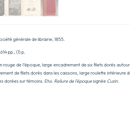
et
mis
en
lumière
par
le
sieur
de
ciété générale de librairie, 1855.
Balzac
pour
614 pp., (1) p.
l’esbattement
des
pantagruelistes
n rouge de l’époque, large encadrement de six filets dorés autour
et
nt de filets dorés dans les caissons, large roulette intérieure d
non
aultres.
es dorées sur témoins. Etui.
Reliure de l’époque
signée
Cuzin.
Cinquiesme
édition.
Illustrée
de
425
dessins
par
Gustave
Doré.