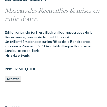
Mascarades Recueillies & mises en
taille douce.
Édition originale fort rare illustrant les mascarades de la
Renaissance, œuvre de Robert Boissard.
Un brillant témoignage sur les fêtes de la Renaissance,
imprimé à Paris en 1597. De la bibliothèque Horace de
Landau, avec ex-libris.
Plus de détails
Prix :
17.500,00
€
quantité
Acheter
de
Mascarades
Recueillies
&
mises
en