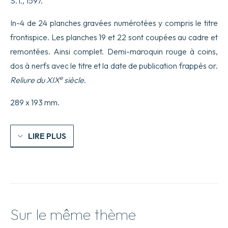
S. l., 1597.
taille
douce.
In-4 de 24 planches gravées numérotées y compris le titre
frontispice. Les planches 19 et 22 sont coupées au cadre et
remontées. Ainsi complet. Demi-maroquin rouge à coins,
dos à nerfs avec le titre et la date de publication frappés or.
e
Reliure du XIX
siècle
.
289 x 193 mm.
LIRE PLUS
Sur le même thème