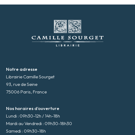
s
s
e
m
a
i
l
*
Notre adresse
Librairie Camille Sourget
93, rue de Seine
75006 Paris, France
Nos horaires d’ouverture
Lundi : 09h30-12h / 14h-18h
Mardi au Vendredi : 09h30-18h30
Samedi : 09h30-18h