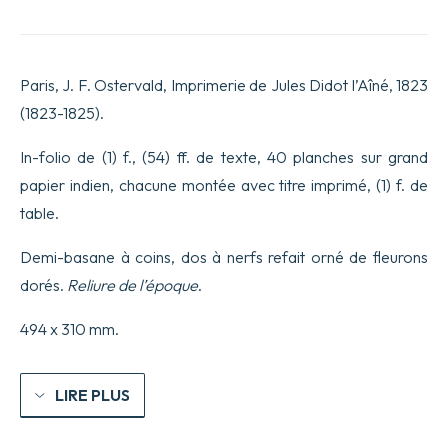
sur
les
côtes
et
Paris, J. F. Ostervald, Imprimerie de Jules Didot l’Aîné, 1823
dans
les
(1823-1825).
ports
de
In-folio de (1) f., (54) ff. de texte, 40 planches sur grand
Normandie.
papier indien, chacune montée avec titre imprimé, (1) f. de
table.
Demi-basane à coins, dos à nerfs refait orné de fleurons
dorés.
Reliure de l’époque
.
494 x 310 mm.
LIRE PLUS