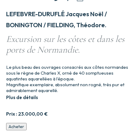
LEFEBVRE-DURUFLÉ Jacques Noël /
BONINGTON / FIELDING, Théodore.
Excursion sur les côtes et dans les
ports de Normandie.
Le plus beau des ouvrages consacrés aux côtes normandes
sous le règne de Charles X, orné de 40 somptueuses
aquatintes aquarellées à l’époque.
Magnifique exemplaire, absolument non rogné, très pur et
admirablement aquarellé.
Plus de détails
Prix :
23.000,00
€
quantité
Acheter
de
Excursion