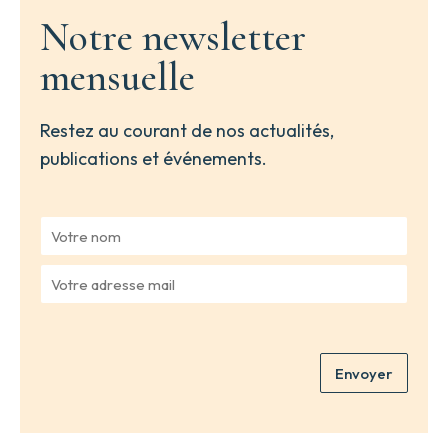
Notre newsletter
mensuelle
Restez au courant de nos actualités,
publications et événements.
V
o
t
V
r
o
e
t
n
r
o
e
m
Envoyer
a
*
d
r
e