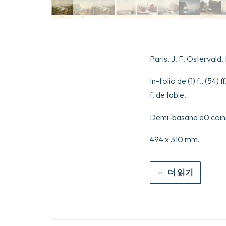
Paris, J. F. Ostervald
In-folio de (1) f., (54
f. de table.
Demi-basane e0 coins,
494 x 310 mm.
더 읽기