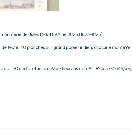
, Imprimerie de Jules Didot l19Aine, 1823 (1823-1825).
) ff. de texte, 40 planches sur grand papier indien, chacune monte9e 
 dos e0 nerfs refait orne9 de fleurons dore9s.
Reliure de l48poq