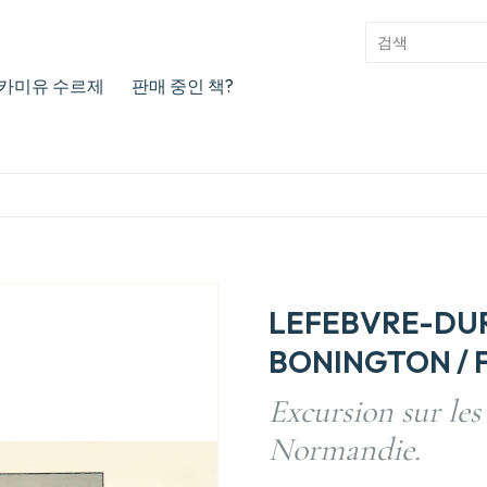
카미유 수르제
판매 중인 책?
LEFEBVRE-DURU
BONINGTON / F
Excursion sur les 
Normandie.