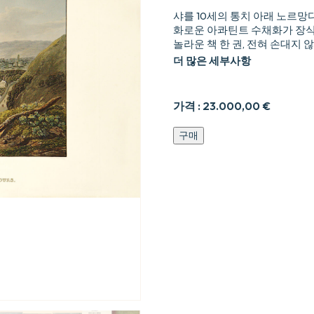
샤를 10세의 통치 아래 노르망
화로운 아콰틴트 수채화가 장식
놀라운 책 한 권, 전혀 손대지
더 많은 세부사항
가격 :
23.000,00
€
Excursion
구매
sur
les
cf4tes
et
dans
les
ports
de
Normandie.
수
량