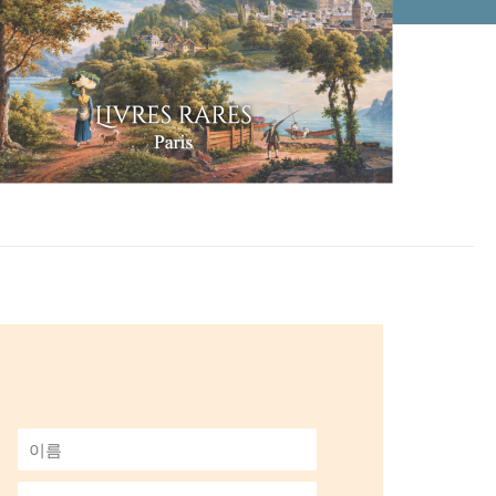
이
름
*
이