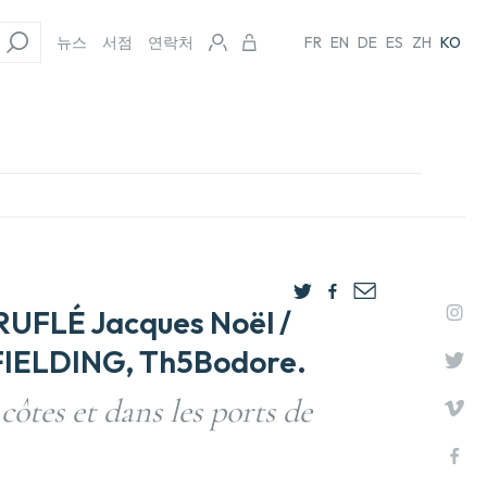
뉴스
서점
연락처
FR
EN
DE
ES
ZH
KO
FLÉ Jacques Noël /
IELDING, Th5Bodore.
côtes et dans les ports de